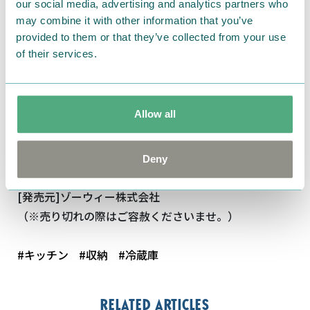
our social media, advertising and analytics partners who
may combine it with other information that you’ve
provided to them or that they’ve collected from your use
of their services.
[素材]ポリプロピレン
[サイズ]チューブホルダー：約H7×W3.6×D4.2cm
マルチホルダー：約H7×W10.5×D4.4cm
Allow all
[耐熱温度]約120℃
[耐冷温度]約-20℃
[内容]チューブホルダー×3 マルチホルダー×1
Deny
[生産国]日本
[発売元]ゾーウィー株式会社
（※売り切れの際はご容赦くださいませ。）
#キッチン
#収納
#冷蔵庫
Related articles