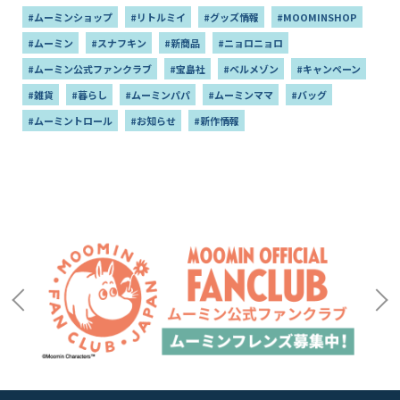
#ムーミンショップ
#リトルミイ
#グッズ情報
#MOOMINSHOP
#ムーミン
#スナフキン
#新商品
#ニョロニョロ
#ムーミン公式ファンクラブ
#宝島社
#ベルメゾン
#キャンペーン
#雑貨
#暮らし
#ムーミンパパ
#ムーミンママ
#バッグ
#ムーミントロール
#お知らせ
#新作情報