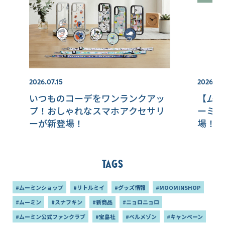
2026.07.15
2026.07
いつものコーデをワンランクアッ
【ムー
プ！おしゃれなスマホアクセサリ
ーミン
ーが新登場！
場！/
アイテ
Tags
#ムーミンショップ
#リトルミイ
#グッズ情報
#MOOMINSHOP
#ムーミン
#スナフキン
#新商品
#ニョロニョロ
#ムーミン公式ファンクラブ
#宝島社
#ベルメゾン
#キャンペーン