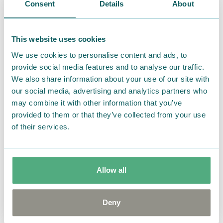
ラーゲン、
Consent
Details
About
ヒアルロン酸Na、（C13,14）イソパラフィン、ポリア
クリルアミド、ラウレス-7、ジメチコン、香料、フェノ
This website uses cookies
キシエタノール、メチルパラベン
We use cookies to personalise content and ads, to
[サイズ]巾着：約H17.5×W16cm
provide social media features and to analyse our traffic.
ハンドタオル：約H25×W25cm
We also share information about your use of our site with
ハンドクリーム：約H11.3×W5×D3cm（40g入り）
our social media, advertising and analytics partners who
[生産国]巾着：中国
may combine it with other information that you’ve
ハンドタオル、ハンドクリーム：日本
provided to them or that they’ve collected from your use
of their services.
[発売元]ゾーウィー株式会社
Allow all
さらに、セットに付属のハンドクリームは単品でも販
売中。
Deny
ご自身用や、頻繁にハンドクリームを使われる方にも
おすすめです。