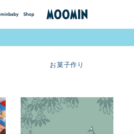
minbaby
Shop
ーミンベ
ショ
ビー
ップ
お菓子作り