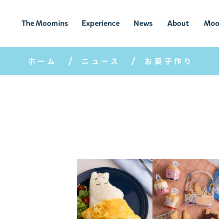
The Moomins
Experience
News
About
Moo
ムーミンの
ムーミンの世
ニュ
ムーミン
ム
世界
界を楽しむ
ース
について
ホーム
ニュース
お菓子作り