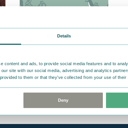
2021.01.16
Details
こも
お菓子作りやお弁当などに！ワック
ク
スペーパー
品
e content and ads, to provide social media features and to analy
 our site with our social media, advertising and analytics partn
 provided to them or that they’ve collected from your use of their
Deny