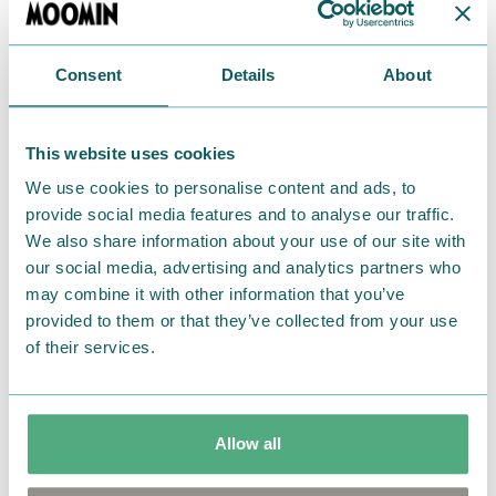
テムもご紹介♪
Consent
Details
About
This website uses cookies
We use cookies to personalise content and ads, to
provide social media features and to analyse our traffic.
We also share information about your use of our site with
our social media, advertising and analytics partners who
may combine it with other information that you’ve
provided to them or that they’ve collected from your use
2025.04.10
of their services.
【MOOMIN SHOP ONLINE】強い日差しもムー
ミンたちと快適に♪UV対策アイテム特集
Allow all