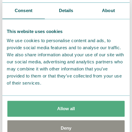
2026.01.17
Consent
Details
About
寒さ対策に。ムーミンたちと一緒に大寒を乗り切
る、暖かなふとんカバーはいかが？
This website uses cookies
We use cookies to personalise content and ads, to
provide social media features and to analyse our traffic.
We also share information about your use of our site with
our social media, advertising and analytics partners who
may combine it with other information that you’ve
provided to them or that they’ve collected from your use
of their services.
Allow all
2025.12.18
【MOOMIN SHOP ONLINE】年末年始の模様替
Deny