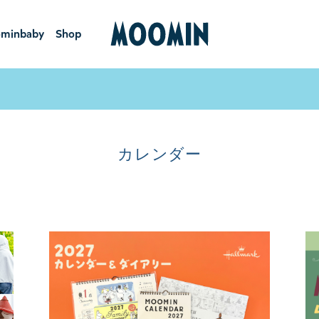
minbaby
Shop
ーミンベ
ショ
ビー
ップ
カレンダー