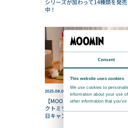
シリーズが加わって14種類を発売
中！
Consent
This website uses cookies
We use cookies to personalis
2025.08.07
information about your use of
【MOOMIN SHOP ONLINE】コ
other information that you’ve
クトミラーがもらえる！ムーミン
日キャンペーン開催♪公式限定の
とくち煉羊羹など新商品も多数ご