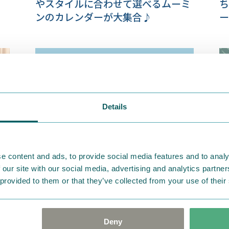
やスタイルに合わせて選べるムーミ
ち
ンのカレンダーが大集合♪
ー
ン
Details
e content and ads, to provide social media features and to analy
2025.08.05
202
 our site with our social media, advertising and analytics partn
ンパ
小説出版80周年記念デザインも登
新
 provided to them or that they’ve collected from your use of their
の
場！ ムーミンのアートに心癒される
の
ひ
2026年カレンダー＆ダイアリーたち
紹
Deny