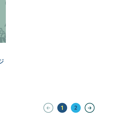
ジ
1
2