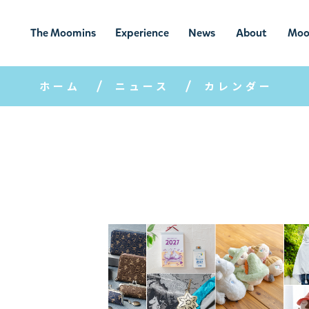
The Moomins
Experience
News
About
Moo
ムーミンの
ムーミンの世
ニュ
ムーミン
ム
世界
界を楽しむ
ース
について
ホーム
ニュース
カレンダー