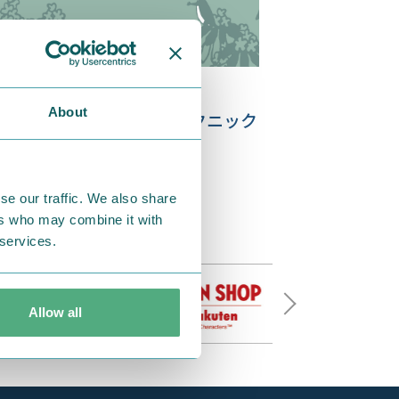
20.01.28
About
OOMINと遊ぼう！お庭ピクニック
se our traffic. We also share
ers who may combine it with
 services.
Allow all