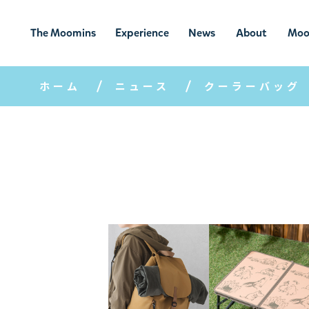
The Moomins
Experience
News
About
Moo
ムーミンの
ムーミンの世
ニュ
ムーミン
ム
世界
界を楽しむ
ース
について
ホーム
ニュース
クーラーバッグ