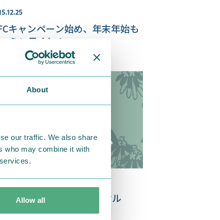
15.12.25
FCキャンペーン始め、年末年始も
ーミン尽くし！
About
se our traffic. We also share
ers who may combine it with
 services.
3.10.11
おやすみ』シリーズ タオル
Allow all