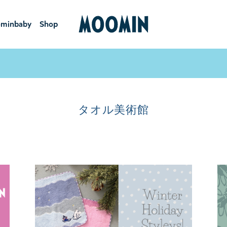
minbaby
Shop
ーミンベ
ショ
ビー
ップ
タオル美術館