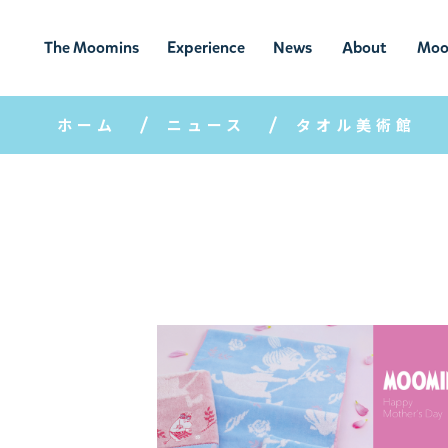
The Moomins
Experience
News
About
Moo
ムーミンの
ムーミンの世
ニュ
ムーミン
ム
世界
界を楽しむ
ース
について
ホーム
ニュース
タオル美術館