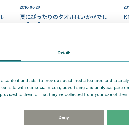
2016.06.29
20
ル
夏にぴったりのタオルはいかがでし
K
ょうか？
ム
Details
e content and ads, to provide social media features and to analy
 our site with our social media, advertising and analytics partn
 provided to them or that they’ve collected from your use of their
2013.10.11
201
『おはよう』シリーズ タオル
『
Deny