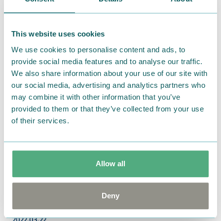
This website uses cookies
2024.07.05
【MOOMIN SHOP ONLINE】和食器特集がスタ
We use cookies to personalise content and ads, to
ート！ステンレスマグなど新商品が続々登場！
provide social media features and to analyse our traffic.
We also share information about your use of our site with
our social media, advertising and analytics partners who
may combine it with other information that you’ve
provided to them or that they’ve collected from your use
of their services.
Allow all
Deny
2022.03.22