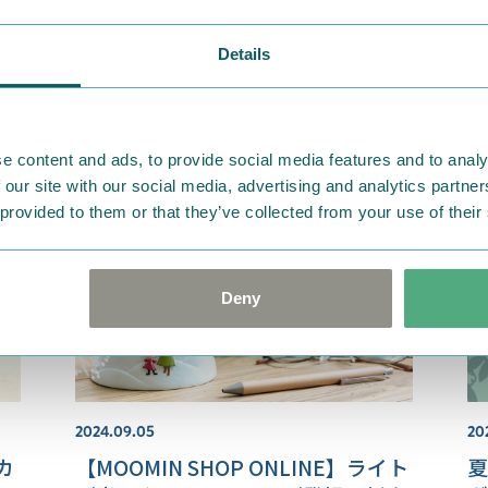
2025.01.09
20
Details
タジ
【MOOMIN SHOP ONLINE】ムーミ
【
ボ
ン小説出版80周年記念！限定アイテ
き
ムが登場♪
ル
な
e content and ads, to provide social media features and to analy
 our site with our social media, advertising and analytics partn
 provided to them or that they’ve collected from your use of their
Deny
2024.09.05
20
カ
【MOOMIN SHOP ONLINE】ライト
夏