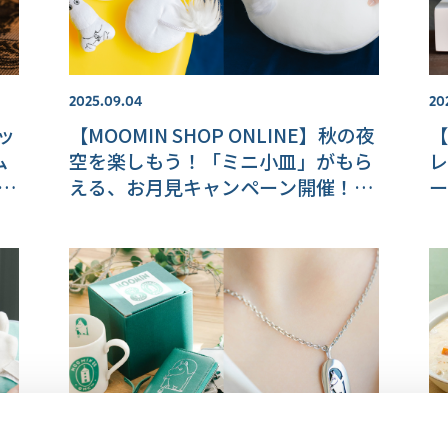
2025.09.04
20
テッ
【MOOMIN SHOP ONLINE】秋の夜
【
ム
空を楽しもう！「ミニ小皿」がもら
レ
ン
える、お月見キャンペーン開催！楽
ー
商
しいデザインの湯呑など新商品もご
ラ
紹介！