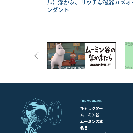
ルに浮かぶ、リッチな磁器カメオ
ンダント
THE MOOMINS
キャラクター
ムーミン谷
ムーミンの本
名言