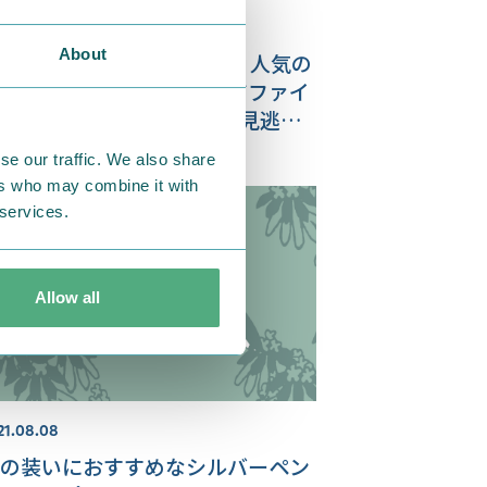
24.10.12
About
MOOMIN SHOP ONLINE】人気の
のこスープセットにクリアファイ
付き第2弾が登場！他にも見逃せ
い新商品が盛りだくさん♪
se our traffic. We also share
ers who may combine it with
 services.
Allow all
21.08.08
の装いにおすすめなシルバーペン