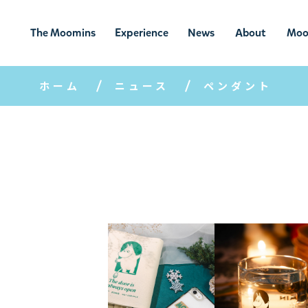
The Moomins
Experience
News
About
Moo
ムーミンの
ムーミンの世
ニュ
ムーミン
ム
世界
界を楽しむ
ース
について
ホーム
ニュース
ペンダント