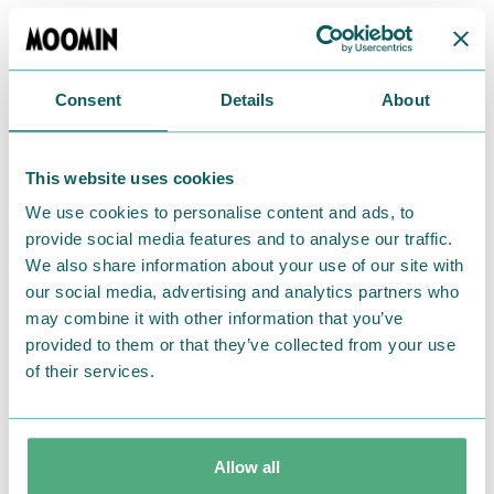
Consent
Details
About
This website uses cookies
We use cookies to personalise content and ads, to
provide social media features and to analyse our traffic.
We also share information about your use of our site with
our social media, advertising and analytics partners who
may combine it with other information that you’ve
2021.08.21
provided to them or that they’ve collected from your use
メモや写真が挟める！抗菌マウスパッド
of their services.
Allow all