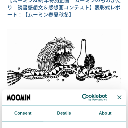
り 読書感想文＆感想画コンテスト】表彰式レポ
ート！【ムーミン春夏秋冬】
2025.10.03
謎がいっぱい!? ムーミン族のご先祖さま【ムーミ
Consent
Details
About
ン春夏秋冬】