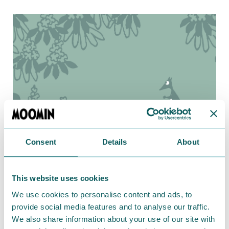
Consent
Details
About
2021.04.24
ニョロニョロがいっぱい！おでかけにぴったりの
This website uses cookies
バッグやがま口
We use cookies to personalise content and ads, to
provide social media features and to analyse our traffic.
We also share information about your use of our site with