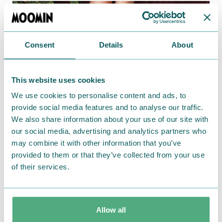
Consent
Details
About
This website uses cookies
We use cookies to personalise content and ads, to
provide social media features and to analyse our traffic.
We also share information about your use of our site with
our social media, advertising and analytics partners who
2023.12.20
may combine it with other information that you’ve
玄関に、脱衣所に、お出かけに大活躍！ふわっふ
provided to them or that they’ve collected from your use
わのマルチマット【ベルメゾンオリジナル】
of their services.
Allow all