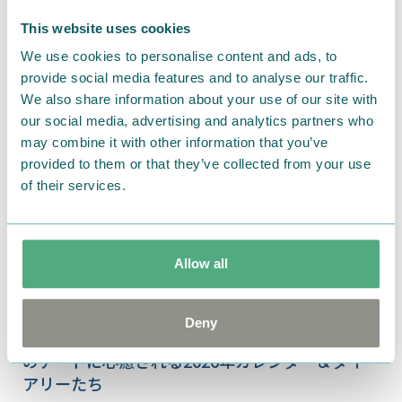
【ハイタイド直営店限定】ムーミンの仲間たちと
毎日を過ごす2026年版ダイアリー
This website uses cookies
We use cookies to personalise content and ads, to
provide social media features and to analyse our traffic.
We also share information about your use of our site with
our social media, advertising and analytics partners who
may combine it with other information that you’ve
provided to them or that they’ve collected from your use
of their services.
Allow all
2025.08.05
Deny
小説出版80周年記念デザインも登場！ ムーミン
のアートに心癒される2026年カレンダー＆ダイ
アリーたち