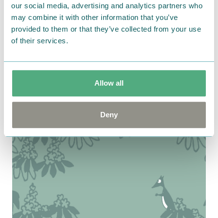
our social media, advertising and analytics partners who
may combine it with other information that you’ve
provided to them or that they’ve collected from your use
of their services.
2024.03.27
ベルメゾンとイイハナ・ドットコムで母の日向け
Allow all
アイテム新発売！しおりのプレゼントも
Deny