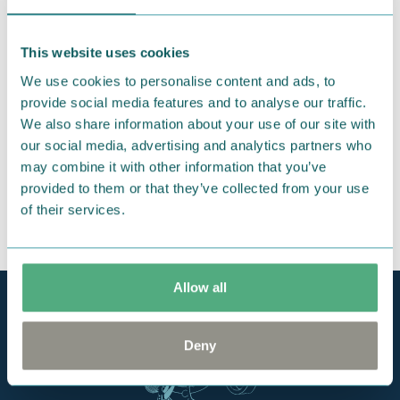
2020.08.02
持ち歩きに嬉しい♪超軽量コンパクトのランチグ
ッズ
This website uses cookies
We use cookies to personalise content and ads, to
provide social media features and to analyse our traffic.
We also share information about your use of our site with
our social media, advertising and analytics partners who
may combine it with other information that you’ve
provided to them or that they’ve collected from your use
of their services.
Allow all
Deny