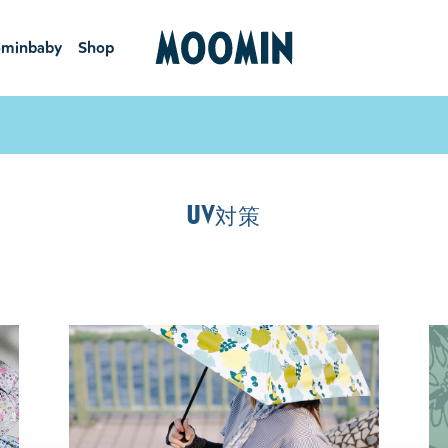
minbaby
Shop
ーミンベ
ショ
ビー
ップ
UV対策