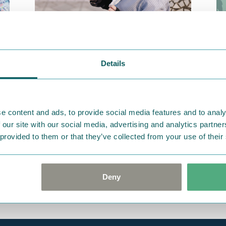
2025.04.10
20
Details
から
【MOOMIN SHOP ONLINE】強い日
ア
差しもムーミンたちと快適に♪UV対
ッ
な
策アイテム特集
登
e content and ads, to provide social media features and to analy
 our site with our social media, advertising and analytics partn
 provided to them or that they’ve collected from your use of their
Deny