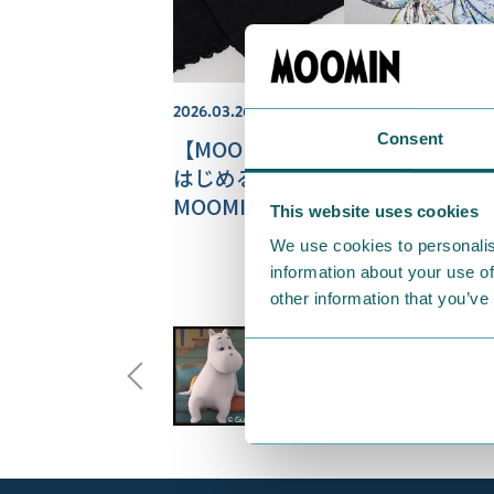
2026.03.26
Consent
【MOOMIN SHOP ONLINE】春
はじめる、UV・紫外線対策特集！
MOOMIN ARABIA やカーサイン
This website uses cookies
ど新商品情報もお届け♪
We use cookies to personalis
information about your use of
other information that you’ve