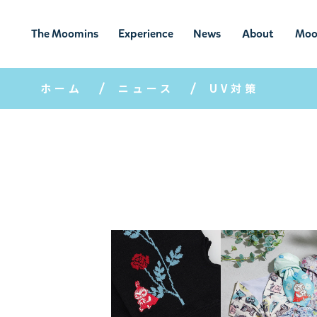
The Moomins
Experience
News
About
Moo
ムーミンの
ムーミンの世
ニュ
ムーミン
ム
世界
界を楽しむ
ース
について
ホーム
ニュース
UV対策