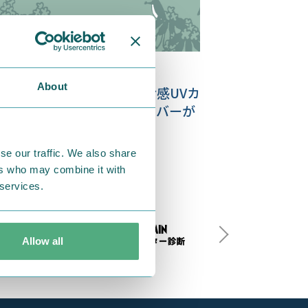
21.04.02
About
ウトドアやドライブに！冷感UVカ
トのヘアバンド＆アームカバーが
場
se our traffic. We also share
ers who may combine it with
 services.
Allow all