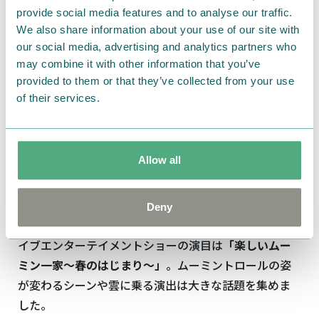
provide social media features and to analyse our traffic.
We also share information about your use of our site with
our social media, advertising and analytics partners who
may combine it with other information that you’ve
provided to them or that they’ve collected from your use
of their services.
ムーミントロールは元の姿に戻れるのでしょうか……!?
このドラマティックでちょっと怖いお話は、アニメや
Allow all
ステージでご記憶の方も多いのではないかと思います。
3周年
を迎えたばかりの
ムーミンバレーパーク
、2019年
Deny
開業のときに
「エンマの劇場」
で最初に上演されたラ
イブエンターテイメントショーの演目は
「楽しいムー
ミン一家～春のはじまり～」
。ムーミントロールの姿
が変わるシーンや雲に乗る演出は大きな話題を集めま
した。