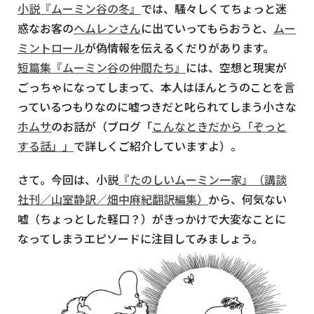
小説『ムーミン谷の冬』
では、騒々しくてちょっと迷
惑なお客の
ヘムレンさん
に出ていってもらおうと、
ムー
ミントロール
が偽情報を伝えるくだりがあります。
短篇集『ムーミン谷の仲間たち』
には、空想と現実が
ごっちゃになってしまって、本人はほんとうのことを言
っているつもりなのに嘘つきだと叱られてしまう小さな
ホムサ
のお話が（ブログ「
こんなときだから「ぞっと
する話」」
で詳しくご紹介していますよ）。
さて。今回は、小説
『たのしいムーミン一家』（講談
社刊／山室静訳／畑中麻紀翻訳編集）
から、何気ない
嘘（ちょっとした軽口？）がきっかけで大変なことに
なってしまうエピソードに注目してみましょう。