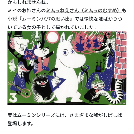
かもしれませんね。
ミイのお姉さんの
ミムラねえさん（ミムラのむすめ）
も
小説『ムーミンパパの思い出』
では愉快な嘘ばかりつ
いている女の子として描かれていました。
実はムーミンシリーズには、さまざまな
嘘
がしばしば
登場します。