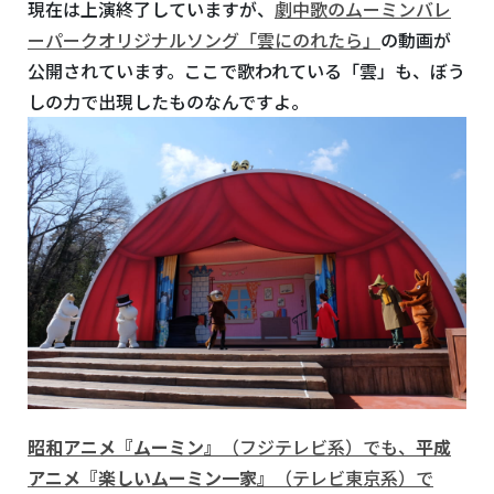
現在は上演終了していますが、
劇中歌のムーミンバレ
ーパークオリジナルソング「雲にのれたら」
の動画が
公開されています。ここで歌われている「雲」も、ぼう
しの力で出現したものなんですよ。
昭和アニメ『ムーミン』
（フジテレビ系）でも、
平成
アニメ『楽しいムーミン一家』
（テレビ東京系）で