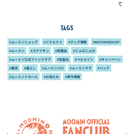
て【本
Tags
#ムーミンショップ
#リトルミイ
#グッズ情報
#MOOMINSHOP
#ムーミン
#スナフキン
#新商品
#ニョロニョロ
#ムーミン公式ファンクラブ
#宝島社
#ベルメゾン
#キャンペーン
#雑貨
#暮らし
#ムーミンパパ
#ムーミンママ
#バッグ
#ムーミントロール
#お知らせ
#新作情報