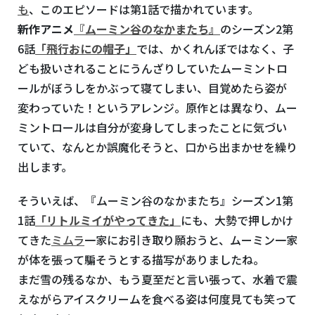
も
、このエピソードは第1話で描かれています。
新作アニメ
『ムーミン谷のなかまたち』
のシーズン2第
6話
「飛行おにの帽子」
では、かくれんぼではなく、子
ども扱いされることにうんざりしていたムーミントロ
ールがぼうしをかぶって寝てしまい、目覚めたら姿が
変わっていた！というアレンジ。原作とは異なり、ムー
ミントロールは自分が変身してしまったことに気づい
ていて、なんとか誤魔化そうと、口から出まかせを繰り
出します。
そういえば、『ムーミン谷のなかまたち』シーズン1第
1話
「リトルミイがやってきた」
にも、大勢で押しかけ
てきた
ミムラ
一家にお引き取り願おうと、ムーミン一家
が体を張って騙そうとする描写がありましたね。
まだ雪の残るなか、もう夏至だと言い張って、水着で震
えながらアイスクリームを食べる姿は何度見ても笑って