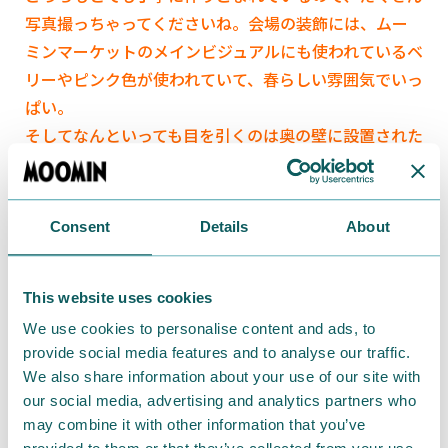
写真撮っちゃってくださいね。会場の装飾には、ムー
ミンマーケットのメインビジュアルにも使われているベ
リーやピンク色が使われていて、春らしい雰囲気でいっ
ぱい。
そしてなんといっても目を引くのは奥の壁に設置された
スクリーン、阪急アートビジョン。
カートゥーンネット
ワーク
で再放送中の
『ムーミン パペット・アニメーシ
ョン』
が投影されています。こんな大画面で見られるな
Consent
Details
About
んて、めったにないですよね。これを見ているだけで、
時間がたってしまいそう。DVDも会場で販売されてい
This website uses cookies
るので、気に入ったら続きをおうちでゆっくり鑑賞…と
いうこともできちゃいます。
We use cookies to personalise content and ads, to
provide social media features and to analyse our traffic.
We also share information about your use of our site with
our social media, advertising and analytics partners who
may combine it with other information that you’ve