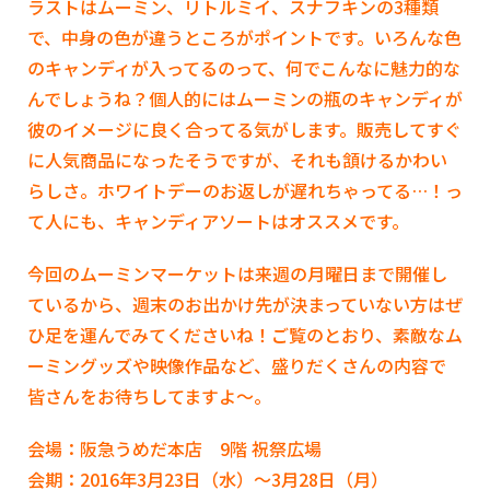
ラストはムーミン、リトルミイ、スナフキンの3種類
で、中身の色が違うところがポイントです。いろんな色
のキャンディが入ってるのって、何でこんなに魅力的な
んでしょうね？個人的にはムーミンの瓶のキャンディが
彼のイメージに良く合ってる気がします。販売してすぐ
に人気商品になったそうですが、それも頷けるかわい
らしさ。ホワイトデーのお返しが遅れちゃってる…！っ
て人にも、キャンディアソートはオススメです。
今回のムーミンマーケットは来週の月曜日まで開催し
ているから、週末のお出かけ先が決まっていない方はぜ
ひ足を運んでみてくださいね！ご覧のとおり、素敵なム
ーミングッズや映像作品など、盛りだくさんの内容で
皆さんをお待ちしてますよ～。
会場：阪急うめだ本店
9
階 祝祭広場
会期：2016年
3
月
23
日（水）～3月
28
日（月）