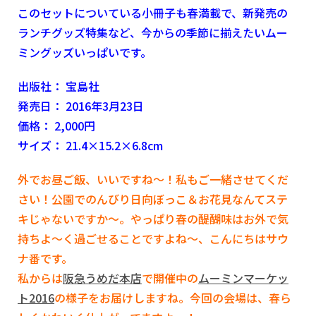
このセットについている小冊子も春満載で、新発売の
ランチグッズ特集など、今からの季節に揃えたいムー
ミングッズいっぱいです。
出版社： 宝島社
発売日： 2016年3月23日
価格： 2,000円
サイズ： 21.4×15.2×6.8cm
外でお昼ご飯、いいですね～！私もご一緒させてくだ
さい！公園でのんびり日向ぼっこ＆お花見なんてステ
キじゃないですか～。やっぱり春の醍醐味はお外で気
持ちよ～く過ごせることですよね～、こんにちはサウ
ナ番です。
私からは
阪急うめだ本店
で開催中の
ムーミンマーケッ
ト2016
の様子をお届けしますね。今回の会場は、春ら