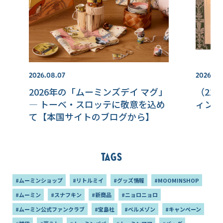
2026.08.07
2026.07.
2026年の「ムーミンズデイ マグ」
（22
― トーベ・スロッテに敬意を込め
ィンラ
て【本国サイトのブログから】
Tags
#ムーミンショップ
#リトルミイ
#グッズ情報
#MOOMINSHOP
#ムーミン
#スナフキン
#新商品
#ニョロニョロ
#ムーミン公式ファンクラブ
#宝島社
#ベルメゾン
#キャンペーン