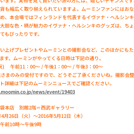
います。実物を見て買いたい派の方には、嬉しいチャンスです
貨も幅広く取り揃えられていますよ。ムーミンファンにはおな
め、本会場ではフィンランドを代表するイヴァナ・ヘルシンキ
大胆な色・柄が魅力のイヴァナ・ヘルシンキのグッズは、ちょ
てもぴったりです。
い上げプレゼントやムーミンとの撮影会など、このほかにもた
ます。ムーミンがやってくる日時は下記の通り。
祝
)
午前
11
：
00
～ / 午後
1
：
00
～ / 午後
3
：
00
～
組さまのみの受付ですので、どうぞご了承くださいね。撮影会
ト詳細は下記のムーミンニュースでご確認ください。
.moomin.co.jp/news/event/19403
袋本店 別館
2
階＝西武ギャラリー
年
4
月
26
日（火）～2016年
5
月
12
日（木）
午前
10時
～午後9時