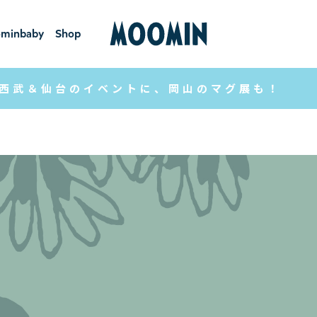
minbaby
Shop
ーミンベ
ショ
ビー
ップ
西武＆仙台のイベントに、岡山のマグ展も！