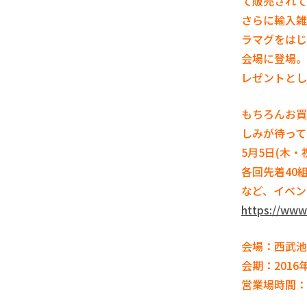
て販売されて
さらに輸入雑
ラマグをはじ
会場に登場。
レゼントとし
もちろんお買
しみが待って
5
月
5
日
(
木・
各回先着
40
など、イベン
https://www
会場：西武池
会期：
2016
営業場時間：