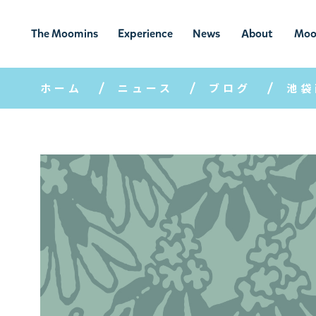
The Moomins
Experience
News
About
Moo
ムーミンの
ムーミンの世
ニュ
ムーミン
ム
世界
界を楽しむ
ース
について
ホーム
ニュース
ブログ
池袋