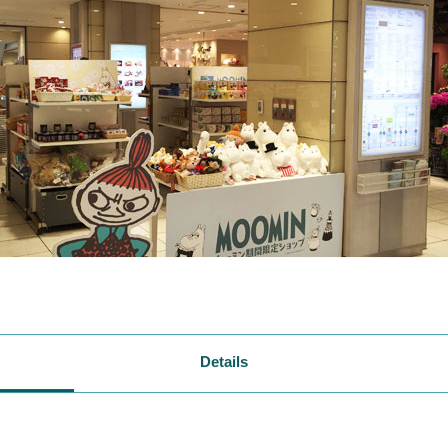
Details
）で門番を務めているリトルミイ。会場へ
やってくるお客さん
ようにも見えます。