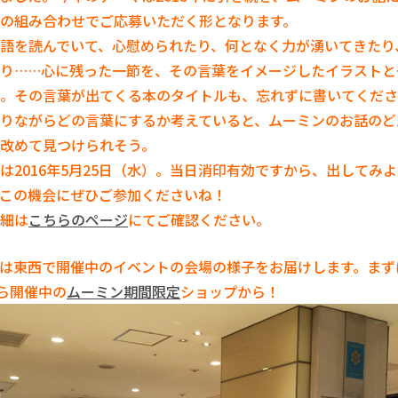
の組み合わせでご応募いただく形となります。
語を読んでいて、心慰められたり、何となく力が湧いてきたり
り……心に残った一節を、その言葉をイメージしたイラストと
。その言葉が出てくる本のタイトルも、忘れずに書いてくださ
りながらどの言葉にするか考えていると、ムーミンのお話のど
改めて見つけられそう。
は2016年5月25日（水）。当日消印有効ですから、出してみ
この機会にぜひご参加くださいね！
細は
こちらのページ
にてご確認ください。
は東西で開催中のイベントの会場の様子をお届けします。まず
から開催中の
ムーミン期間限定
ショップから！