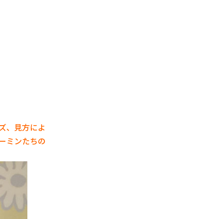
ズ、見方によ
ーミンたちの