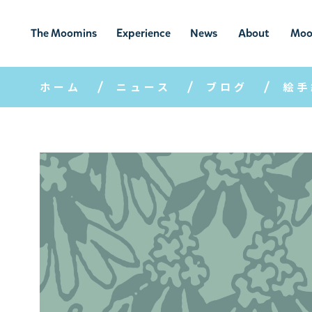
The Moomins
Experience
News
About
Moo
ムーミンの
ムーミンの世
ニュ
ムーミン
ム
世界
界を楽しむ
ース
について
ホーム
ニュース
ブログ
絵手