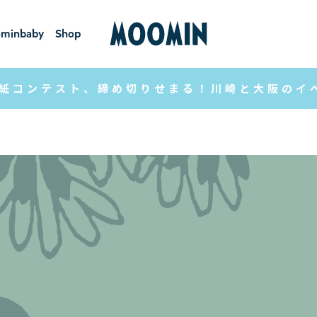
minbaby
Shop
ーミンベ
ショ
ビー
ップ
紙コンテスト、締め切りせまる！川崎と大阪のイ