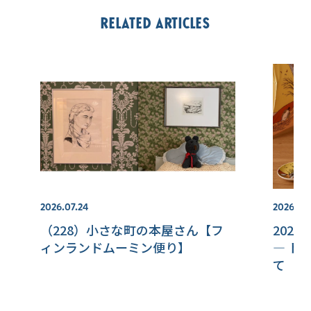
Related articles
2026.07.24
2026.08
（228）小さな町の本屋さん【フ
202
ィンランドムーミン便り】
― ト
て【本