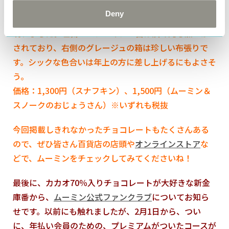
無地の紙スリーブ入りのチョコレートたちが。スリーブ
Deny
を外すと、いつもよりちょっと大人っぽいデザインが
現れました。左側のスナフキンの缶は渋く光る加工が
されており、右側のグレージュの箱は珍しい布張りで
す。シックな色合いは年上の方に差し上げるにもよさそ
う。
価格：1,300円（スナフキン）、1,500円（ムーミン＆
スノークのおじょうさん）※いずれも税抜
今回掲載しきれなかったチョコレートもたくさんある
ので、ぜひ皆さん百貨店の店頭や
オンラインストア
な
どで、ムーミンをチェックしてみてくださいね！
最後に、カカオ70％入りチョコレートが大好きな新金
庫番から、
ムーミン公式ファンクラブ
についてお知ら
せです。以前にも触れましたが、2月1日から、つい
に、年払い会員のための、プレミアムがついたコースが