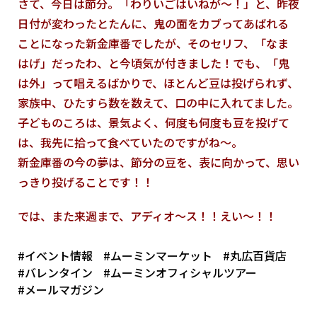
さて、今日は節分。「わりいごはいねが～！」と、昨夜
日付が変わったとたんに、鬼の面をカブってあばれる
ことになった新金庫番でしたが、そのセリフ、「なま
はげ」だったわ、と今頃気が付きました！でも、「鬼
は外」って唱えるばかりで、ほとんど豆は投げられず、
家族中、ひたすら数を数えて、口の中に入れてました。
子どものころは、景気よく、何度も何度も豆を投げて
は、我先に拾って食べていたのですがね～。
新金庫番の今の夢は、節分の豆を、表に向かって、思い
っきり投げることです！！
では、また来週まで、アディオ～ス！！えい～！！
#イベント情報
#ムーミンマーケット
#丸広百貨店
#バレンタイン
#ムーミンオフィシャルツアー
#メールマガジン