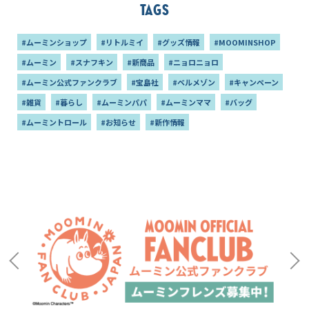
Tags
#ムーミンショップ
#リトルミイ
#グッズ情報
#MOOMINSHOP
#ムーミン
#スナフキン
#新商品
#ニョロニョロ
#ムーミン公式ファンクラブ
#宝島社
#ベルメゾン
#キャンペーン
#雑貨
#暮らし
#ムーミンパパ
#ムーミンママ
#バッグ
#ムーミントロール
#お知らせ
#新作情報