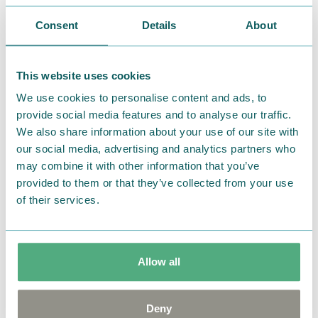
例え字が少しくらい大きくても、まん丸くても、お世辞
Consent
Details
About
にも上手とはいえなくても、デジタルでは伝わりきら
ない、相手の温度というものが感じとれるのが手紙と
いうものなのかもしません。それでは、最後、新金庫
This website uses cookies
番からお知らせです。
We use cookies to personalise content and ads, to
provide social media features and to analyse our traffic.
We also share information about your use of our site with
our social media, advertising and analytics partners who
may combine it with other information that you’ve
provided to them or that they’ve collected from your use
of their services.
はいよ、ムーミン絵手紙コンテストにファンのみなさ
Allow all
んから送られてきた、イラストの世界に入ってみた
い！と思った新金庫番です～。今年も130を超えるご応
Deny