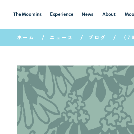
The Moomins
Experience
News
About
Moo
ムーミンの
ムーミンの世
ニュ
ムーミン
ム
世界
界を楽しむ
ース
について
ホーム
ニュース
ブログ
（7