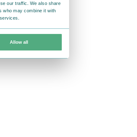
se our traffic. We also share
ers who may combine it with
 services.
Allow all
には「しおり」