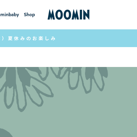
minbaby
Shop
ーミンベ
ショ
ビー
ップ
8）夏休みのお楽しみ