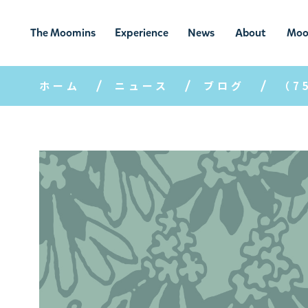
The Moomins
Experience
News
About
Moo
ムーミンの
ムーミンの世
ニュ
ムーミン
ム
世界
界を楽しむ
ース
について
ホーム
ニュース
ブログ
（7