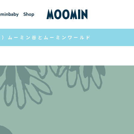
minbaby
Shop
ーミンベ
ショ
ビー
ップ
5）ムーミン谷とムーミンワールド