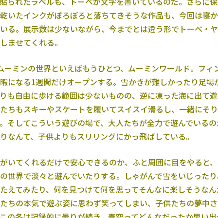
貼られたラベルも、トーベが文字を書いているのだ。さらに保
乾いたインクがぽろぽろと落ちてきそうな作品も、今回は寝か
いる。展示数は少ないながら、今までとは違う形でトーベ・ヤ
しませてくれる。
ムーミンの世界といえばもうひとつ、ムーミンワールド。フィ
暇になる1週間だけオープンする。雪かきが難しかったり足場
りも自由に歩ける範囲は少ないものの、逆に凍った海に出て遊
たちもスキーやスケートを履いてスイスイ滑るし、一緒にそり
。そしてこういう遊びの場で、大人たちが全力で遊んでいるの
りなんて、子供よりもスリリングにかっ飛ばしている。
がいてくれるだけで安心できるのか、ふと周囲に目をやると、
の世界で淡々と遊んでいたりする。しゃがんで雪をいじったり
たえてみたり、何を見つけて何を思ってそんなに楽しそうなん
たちの本気で遊ぶ姿に思わず笑ってしまい、子供たちの夢中さ
この冬は記録的に曇りが続き、青空ってどんなだったか思い出