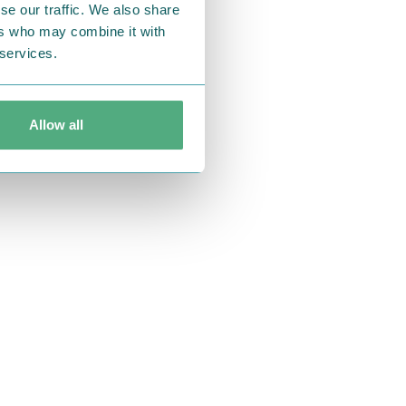
se our traffic. We also share
ers who may combine it with
 services.
ミンたちとスキー
Allow all