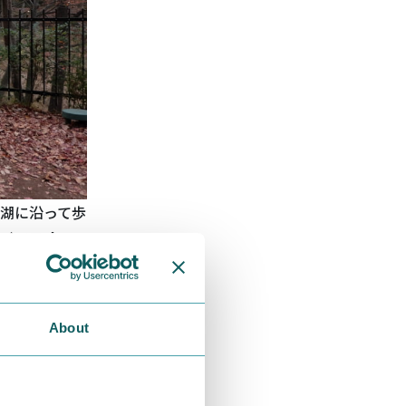
湖に沿って歩
(ウイマフオ
楽しんだりす
に登場します
ものの、窓か
About
まの服、夏に