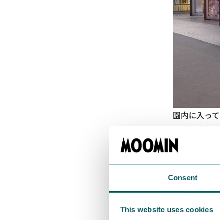
園内に入って
いていくと、
ネ)」
です。
るための桟橋
が、特に大き
Consent
ら中を覗くと
はムーミント
This website uses cookies