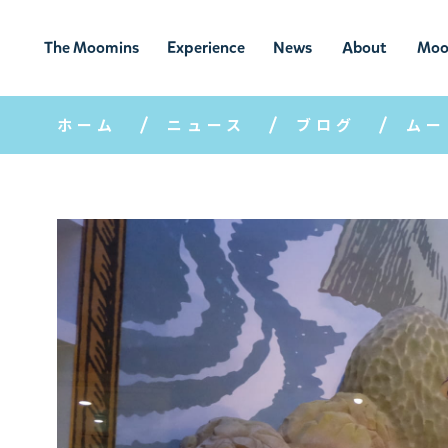
The Moomins
Experience
News
About
Moo
ムーミンの
ムーミンの世
ニュ
ムーミン
ム
世界
界を楽しむ
ース
について
ホーム
ニュース
ブログ
ムー