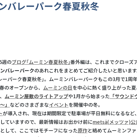
ンバレーパーク春夏秋冬
第5週の
ブログ｢ムーミン春夏秋冬｣
番外編は、これまでクローズ
ンバレーパーク
のあれこれをまとめてご紹介したいと思います
レーパーク春夏秋冬｣。ムーミンバレーパークもこの3月で1周
春のオープンから、
ムーミンの日
を中心に熱く盛り上がった夏
、
ムーミン屋敷のライトアップ
や1月から始まった
「サウンド
～」
などのさまざまな
イベント
を開催中の冬。
ト
が導入され、現在は期間限定で駐車場が平日無料になるなど
していますので、最新情報はお出かけ前に
metsä(メッツァ)
として、ここではモチーフになった
原作
と絡めてムーミンファ