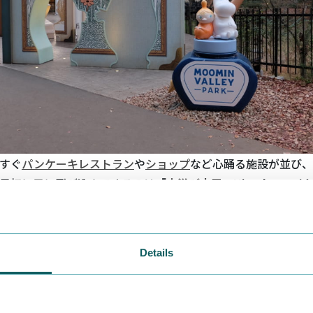
すぐ
パンケーキレストラン
や
ショップ
など心踊る施設が並び、
最初に目に飛び込んでくるのは
「
水浴び小屋
Uimahuone
海が大好きなムーミンたち
が船で海へ漕ぎだしたり、海水浴を
と小屋は、
ムーミンパパ
が造りました。この小屋は何度も物語
な役割を果たすのは
『ムーミン谷の冬』
。入ることはできない
Details
、冬には
おしゃまさん
（トゥーティッキ）の青い帽子やしまし
ロールたちの水着など、季節に沿った演出が！