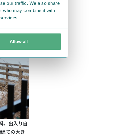
se our traffic. We also share
ers who may combine it with
 services.
Allow all
料、出入り自
階建ての大き