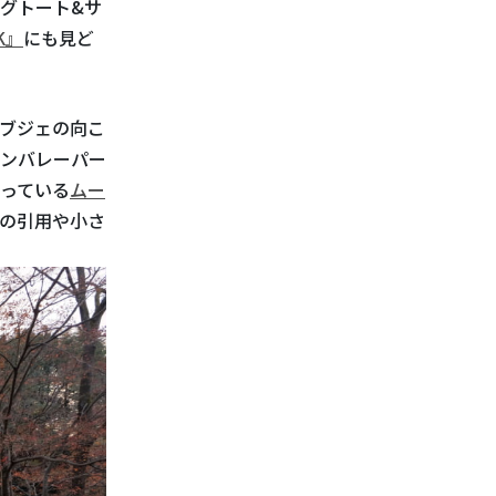
グトート&サ
K』
にも見ど
ブジェの向こ
ンバレーパー
っている
ムー
の引用や小さ