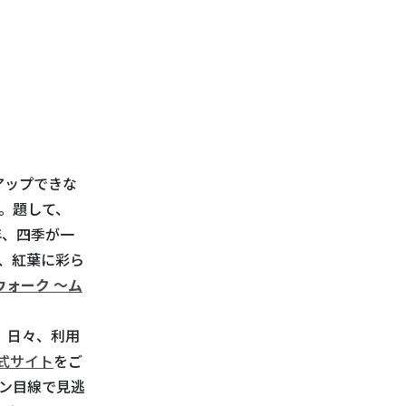
アップできな
。題して、
年、四季が一
、紅葉に彩ら
ウォーク ～ム
、日々、利用
公式サイト
をご
ン目線で見逃