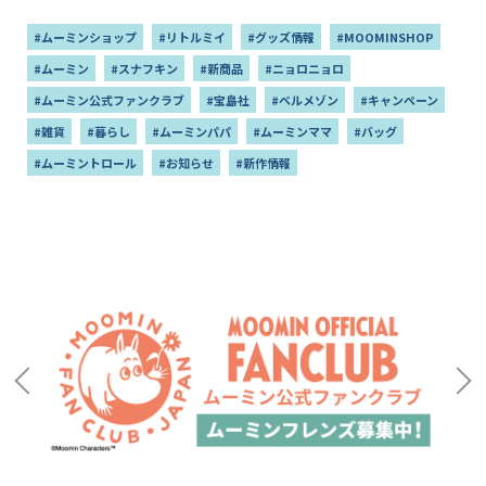
#ムーミンショップ
#リトルミイ
#グッズ情報
#MOOMINSHOP
#ムーミン
#スナフキン
#新商品
#ニョロニョロ
#ムーミン公式ファンクラブ
#宝島社
#ベルメゾン
#キャンペーン
#雑貨
#暮らし
#ムーミンパパ
#ムーミンママ
#バッグ
#ムーミントロール
#お知らせ
#新作情報