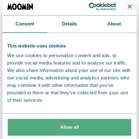
(千葉県千葉市美浜区豊砂1-1)
期間：2026年7月17日(金)～7月26日(日)
営業時間：10:00～19:00
Consent
Details
About
■ムーミン 体験型POP UP STORE「まいにちムーミン
POP UP STORE」
This website uses cookies
特設サイト：
https://www.village-
We use cookies to personalise content and ads, to
v.co.jp/popup/030021/
provide social media features and to analyse our traffic.
We also share information about your use of our site with
MOOMIN KAUPPA
our social media, advertising and analytics partners who
may combine it with other information that you’ve
provided to them or that they’ve collected from your use
of their services.
Allow all