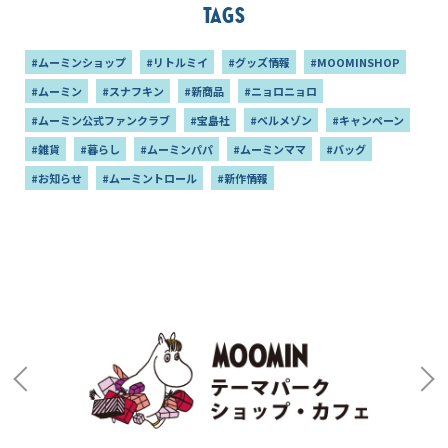
Tags
#ムーミンショップ
#リトルミイ
#グッズ情報
#MOOMINSHOP
#ムーミン
#スナフキン
#新商品
#ニョロニョロ
#ムーミン公式ファンクラブ
#宝島社
#ベルメゾン
#キャンペーン
#雑貨
#暮らし
#ムーミンパパ
#ムーミンママ
#バッグ
#お知らせ
#ムーミントロール
#新作情報