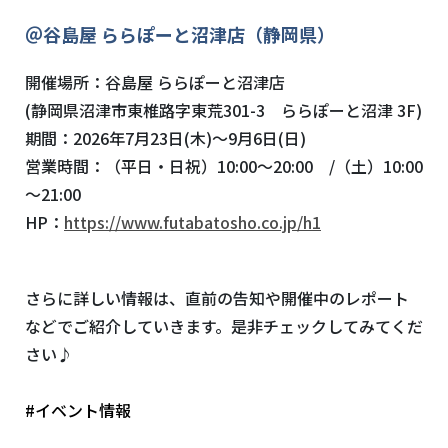
＠谷島屋 ららぽーと沼津店（静岡県）
開催場所：
谷島屋 ららぽーと沼津店
(
静岡県沼津市東椎路字東荒
301-3
ららぽーと沼津
3F
)
期間：2026年7月23日(木)～9月6日(日)
営業時間：
（平日・日祝）
10:
00
～
20:
00
/
（土）
10:
00
～
21:
00
HP：
https://www.futabatosho.co.jp/h1
さらに詳しい情報は、直前の告知や開催中のレポート
などでご紹介していきます。是非チェックしてみてくだ
さい♪
#イベント情報