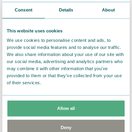
お土産にもいかがでしょうか！
Consent
Details
About
その他、人気のキャラクターブレッドたちも、平日土日
This website uses cookies
共にご用意しておりますよ♪
We use cookies to personalise content and ads, to
provide social media features and to analyse our traffic.
We also share information about your use of our site with
our social media, advertising and analytics partners who
may combine it with other information that you’ve
provided to them or that they’ve collected from your use
of their services.
Allow all
Deny