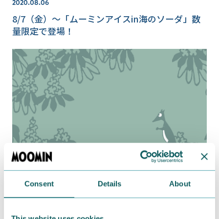
2020.08.06
8/7（金）～「ムーミンアイスin海のソーダ」数
量限定で登場！
Consent
Details
About
2018.07.25
ムーミンの日スペシャルドリンク「ムーミンマシ
ュマロ ユニコーンフローズン」が期間限定で登
This website uses cookies