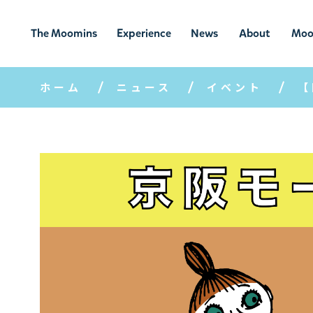
The Moomins
Experience
News
About
Moo
ムーミンの
ムーミンの世
ニュ
ムーミン
ム
世界
界を楽しむ
ース
について
ホーム
ニュース
イベント
【