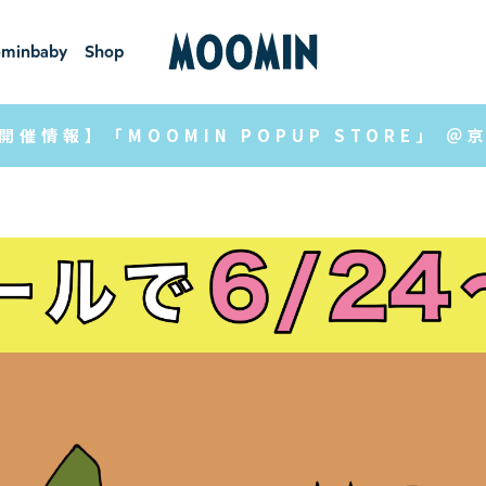
minbaby
Shop
ーミンベ
ショ
ビー
ップ
開催情報】「MOOMIN POPUP STORE」 ＠