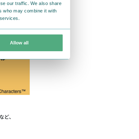
se our traffic. We also share
ers who may combine it with
 services.
Allow all
など、