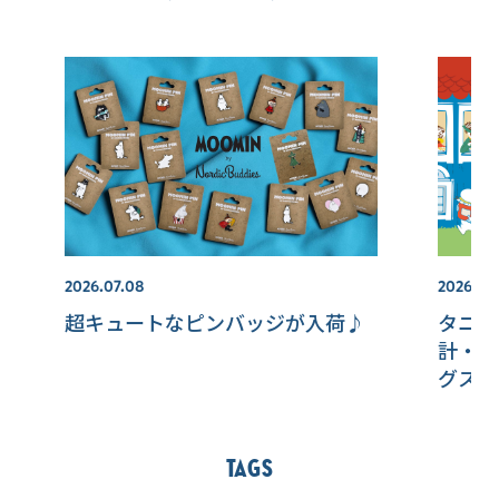
2026.07.08
2026.08
超キュートなピンバッジが入荷♪
タニタ
計・歩
グスケ
Tags