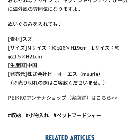
に海外風の雰囲気になりますよ。
ぬいぐるみを入れても♪
[素材]スズ
[サイズ]Mサイズ：約φ16×H19cm Lサイズ：約
φ21.5×H21cm
[生産国]中国
[発売元]株式会社ピーオーエス（muurla）
（※売り切れの際はご容赦くださいませ。）
PEIKKOアンテナショップ（実店舗）はこちら>>
#収納
#小物入れ
#ペットフードジャー
Related articles