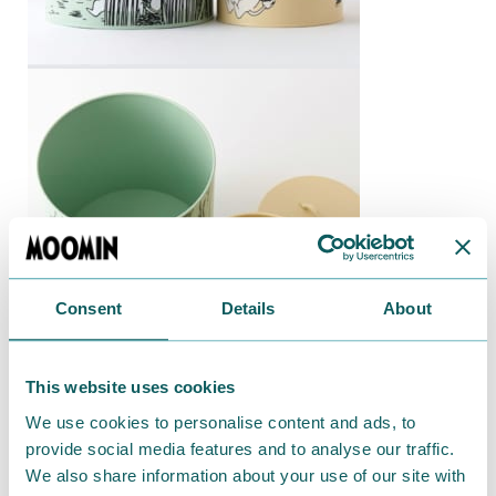
Consent
Details
About
This website uses cookies
We use cookies to personalise content and ads, to
muurla（ムールラ）社の保存容器2個セットです。
provide social media features and to analyse our traffic.
ペットフードやおやつなど、サイズに合わせて使い分
We also share information about your use of our site with