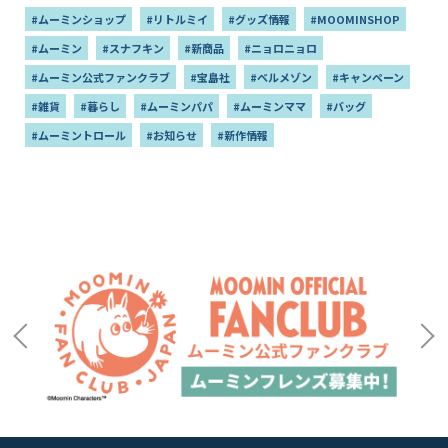
#ムーミンショップ
#リトルミイ
#グッズ情報
#MOOMINSHOP
#ムーミン
#スナフキン
#新商品
#ニョロニョロ
#ムーミン公式ファンクラブ
#宝島社
#ベルメゾン
#キャンペーン
#雑貨
#暮らし
#ムーミンパパ
#ムーミンママ
#バッグ
#ムーミントロール
#お知らせ
#新作情報