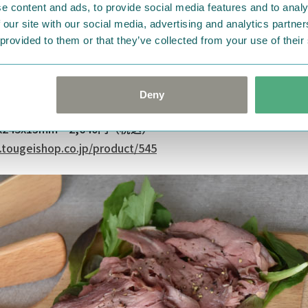
e content and ads, to provide social media features and to analy
 our site with our social media, advertising and analytics partn
 provided to them or that they’ve collected from your use of their
Deny
グボード 丸 S （左から時計回りに）ムーミン・リトルミイ
245x13mm 2,640円（税込）
.tougeishop.co.jp/product/545