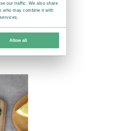
se our traffic. We also share
ers who may combine it with
 services.
Allow all
・スナフキン