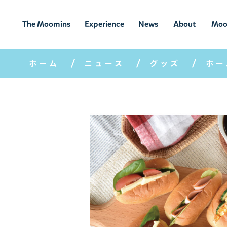
The Moomins
Experience
News
About
Moo
ムーミンの
ムーミンの世
ニュ
ムーミン
ム
世界
界を楽しむ
ース
について
ホーム
ニュース
グッズ
ホー