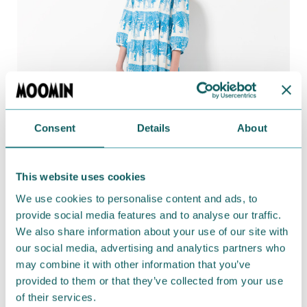
Consent
Details
About
スカート部分には裏地が付いています。これから季節は
インにタートルをあわせたり、カーディガンをコーデし
This website uses cookies
たりとロングシーズン楽しめますね。ネイビー×グリ
We use cookies to personalise content and ads, to
ーンと、オフホワイト×ブルーの2色からお選びいただ
provide social media features and to analyse our traffic.
けます。
We also share information about your use of our site with
our social media, advertising and analytics partners who
通信販売の
フェリシモのウェブサイト
で販売中です。
may combine it with other information that you’ve
provided to them or that they’ve collected from your use
■商品名：ムーミンと仲間たち デッサンタッチの総
of their services.
柄ワンピース