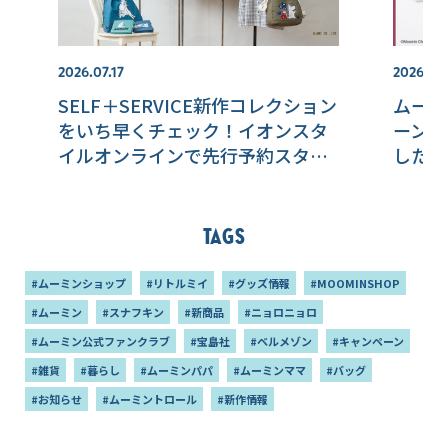
2026.07.17
2026.07.
SELF＋SERVICE新作コレクション
ムーミ
をいち早くチェック！イオンスタ
ーンを
イルオンラインで先行予約スター
した文
ト！
Tags
#ムーミンショップ
#リトルミイ
#グッズ情報
#MOOMINSHOP
#ムーミン
#スナフキン
#新商品
#ニョロニョロ
#ムーミン公式ファンクラブ
#宝島社
#ベルメゾン
#キャンペーン
#雑貨
#暮らし
#ムーミンパパ
#ムーミンママ
#バッグ
#お知らせ
#ムーミントロール
#新作情報