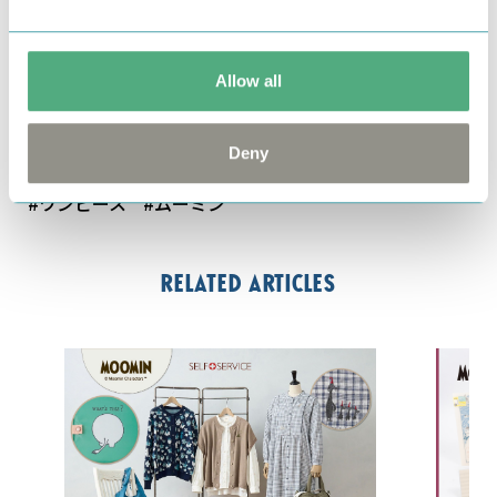
■価格（税抜）：6,900円
■サイズ：S・M・L・LL・3L
Allow all
■発売日：現在発売中
by
フェリシモ
Deny
#ワンピース
#ムーミン
Related articles