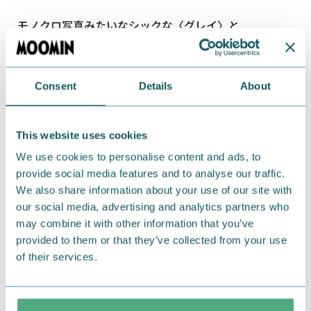
モノクロ写真みたいなシックな〈グレイ〉と
古着っぽいブルーの配色が素敵な〈ブルー〉をライン
ナップ。
少し長め丈なので腰まわりをしっかりカバーしてくれ
Consent
Details
About
て、
さらっと軽い着心地だから、きっとこの冬のお気に入
This website uses cookies
りアイテムに。
We use cookies to personalise content and ads, to
通信販売の
フェリシモのウェブサイト
で好評販売中で
provide social media features and to analyse our traffic.
す。
We also share information about your use of our site with
■商品名：ムーミンと仲間たち すてきな雪景色のニ
our social media, advertising and analytics partners who
ットトップス
may combine it with other information that you’ve
■価格（税抜）：4,300円
provided to them or that they’ve collected from your use
■サイズ：S・M・L・LL・3L
of their services.
■発売日：現在発売中（2017年2月末までの販売予定）