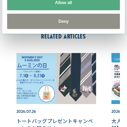
by
フェリシモ
Allow all
#ムーミン
#セーター
#ムーミンハウス
Deny
Related articles
2026.07.26
2026.08
トートバッグプレゼントキャンペ
大人の