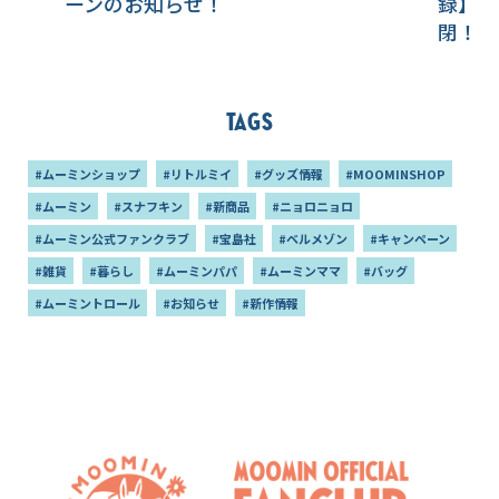
ーンのお知らせ！
録】 M
閉！大
号増刊
ー調で
アスタ
Tags
2種 
#ムーミンショップ
#リトルミイ
#グッズ情報
#MOOMINSHOP
#ムーミン
#スナフキン
#新商品
#ニョロニョロ
#ムーミン公式ファンクラブ
#宝島社
#ベルメゾン
#キャンペーン
#雑貨
#暮らし
#ムーミンパパ
#ムーミンママ
#バッグ
#ムーミントロール
#お知らせ
#新作情報