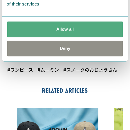
of their services.
■商品名：ポスター風プリントのTシャツワンピース
〈ムーミン〉〈スノークのおじょうさん〉
■価格（税抜）：各1枚 4,900円
Allow all
■サイズ：S・M・L・LL・3L
■発売日：現在発売中
Deny
by
フェリシモ
#ワンピース
#ムーミン
#スノークのおじょうさん
Related articles