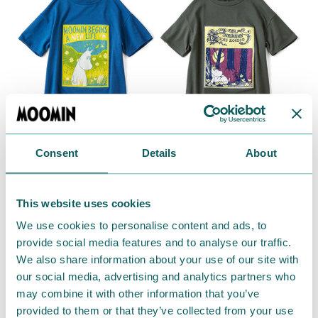
Consent
Details
About
This website uses cookies
★〈ムーミン〉購入ページはこちら。
We use cookies to personalise content and ads, to
provide social media features and to analyse our traffic.
★〈スノークのおじょうさん〉購入ページはこちら。
We also share information about your use of our site with
our social media, advertising and analytics partners who
通信販売のフェリシモのウェブサイトで好評発売中で
may combine it with other information that you’ve
す。
provided to them or that they’ve collected from your use