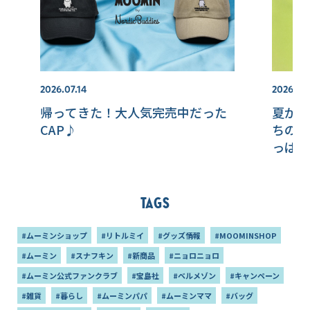
2026.07.14
2026.07.
帰ってきた！大人気完売中だった
夏がや
CAP♪
ちのひ
っぱり
Tags
#ムーミンショップ
#リトルミイ
#グッズ情報
#MOOMINSHOP
#ムーミン
#スナフキン
#新商品
#ニョロニョロ
#ムーミン公式ファンクラブ
#宝島社
#ベルメゾン
#キャンペーン
#雑貨
#暮らし
#ムーミンパパ
#ムーミンママ
#バッグ