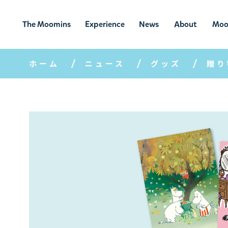
The Moomins
Experience
News
About
Moo
ムーミンの
ムーミンの世
ニュ
ムーミン
ム
世界
界を楽しむ
ース
について
ホーム
ニュース
グッズ
贈り