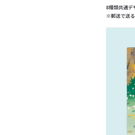
8種類共通デ
※郵送で送る