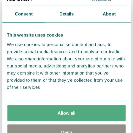
今回登場するのはこちらの4柄！
左から：レター、リトルミイアップ、ニョロニョロ、
Consent
Details
About
ハウス
全国のお取扱い店や、Amazon.co.jp等で探してみてく
This website uses cookies
ださいね！
We use cookies to personalise content and ads, to
■商品名：ムーミン ミラー（Sサイズ）
provide social media features and to analyse our traffic.
■価格（税抜）：600円
We also share information about your use of our site with
■サイズ：約H9×W6cm
our social media, advertising and analytics partners who
■発売日：発売中
may combine it with other information that you’ve
provided to them or that they’ve collected from your use
by スモール・プラネット
of their services.
#ミラー
Allow all
Related articles
Deny