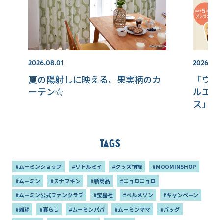
2026.08.01
2026.07.
夏の陽射しに映える、果実柄のカ
「ウレ
ーテン☆
ルエッ
ス」モ
催！【
ブ】
Tags
#ムーミンショップ
#リトルミイ
#グッズ情報
#MOOMINSHOP
#ムーミン
#スナフキン
#新商品
#ニョロニョロ
#ムーミン公式ファンクラブ
#宝島社
#ベルメゾン
#キャンペーン
#雑貨
#暮らし
#ムーミンパパ
#ムーミンママ
#バッグ