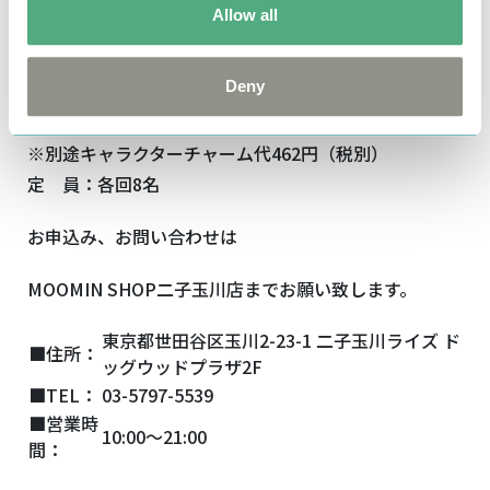
Allow all
ドッグウッドガーデン２Ｆ
開催日：2017年8月5日（土）
Deny
時 間：13：00/16：30（各回2時間）
参加費：5,000円（税別）
※別途キャラクターチャーム代462円（税別）
定 員：各回8名
お申込み、お問い合わせは
MOOMIN SHOP二子玉川店までお願い致します。
東京都世田谷区玉川2-23-1 二子玉川ライズ ド
■住所：
ッグウッドプラザ2F
■TEL：
03-5797-5539
■営業時
10:00～21:00
間：