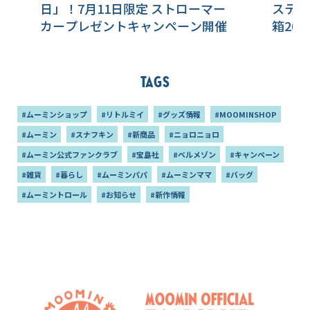
日」！7月11日限定 ストローマー
ステー
カープレゼントキャンペーン開催
箱20
Tags
#ムーミンショップ
#リトルミイ
#グッズ情報
#MOOMINSHOP
#ムーミン
#スナフキン
#新商品
#ニョロニョロ
#ムーミン公式ファンクラブ
#宝島社
#ベルメゾン
#キャンペーン
#雑貨
#暮らし
#ムーミンパパ
#ムーミンママ
#バッグ
#ムーミントロール
#お知らせ
#新作情報