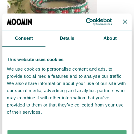
Consent
Details
About
手芸好きなかたも、そうでない方も楽しんでいただけ
This website uses cookies
ます。
We use cookies to personalise content and ads, to
provide social media features and to analyse our traffic.
お気軽にご参加ください♪
We also share information about your use of our site with
our social media, advertising and analytics partners who
may combine it with other information that you’ve
provided to them or that they’ve collected from your use
＜イベント詳細＞
of their services.
イベント名：ピルタナウハ織のワークショップ
場 所：二子玉川ライズ ドッグウッドプラザ