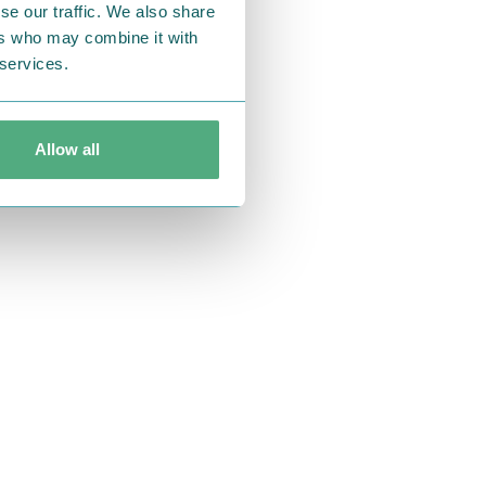
se our traffic. We also share
ers who may combine it with
 services.
Allow all