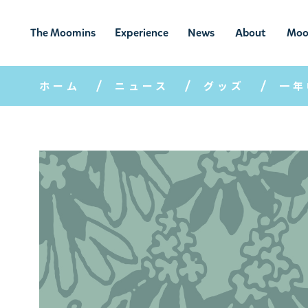
The Moomins
Experience
News
About
Moo
ムーミンの
ムーミンの世
ニュ
ムーミン
ム
世界
界を楽しむ
ース
について
ホーム
ニュース
グッズ
一年