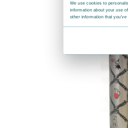
細かい装飾と
We use cookies to personalis
information about your use of
other information that you’ve