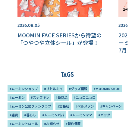
2026.08.05
2026.07.
MOOMIN FACE SERIESから待望の
202
「つやつや立体シール」が登場！
ーミン
7月よ
スペシ
も！
Tags
#ムーミンショップ
#リトルミイ
#グッズ情報
#MOOMINSHOP
#ムーミン
#スナフキン
#新商品
#ニョロニョロ
#ムーミン公式ファンクラブ
#宝島社
#ベルメゾン
#キャンペーン
#雑貨
#暮らし
#ムーミンパパ
#ムーミンママ
#バッグ
#ムーミントロール
#お知らせ
#新作情報