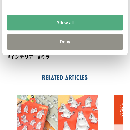
[素材]ポリエステル樹脂、ガラス、PU
[サイズ]約H18.1×W12.8×D3.5（12.5）cm
Allow all
[対象年齢]15才以上
[原産国]中国
[発売元]ベネリック株式会社
Deny
#インテリア
#ミラー
Related articles