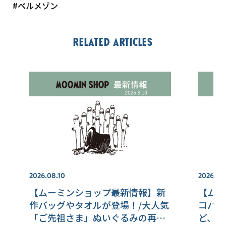
#ベルメゾン
Related articles
2026.08.10
2026.07.
【ムーミンショップ最新情報】新
【ムー
作バッグやタオルが登場！/大人気
コバッ
「ご先祖さま」ぬいぐるみの再入
ど、新