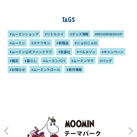
荷も
Tags
#ムーミンショップ
#リトルミイ
#グッズ情報
#MOOMINSHOP
#ムーミン
#スナフキン
#新商品
#ニョロニョロ
#ムーミン公式ファンクラブ
#宝島社
#ベルメゾン
#キャンペーン
#雑貨
#暮らし
#ムーミンパパ
#ムーミンママ
#バッグ
#お知らせ
#ムーミントロール
#新作情報