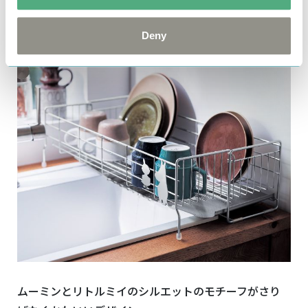
シンクに渡して使える伸縮水切り
Deny
ムーミンとリトルミイのシルエットのモチーフがさり