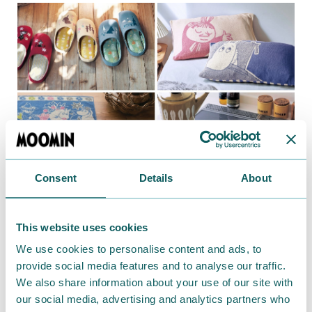
Consent
Details
About
2024.09.07
忙しい毎日に、ほっとひと息。買い足しにおすす
This website uses cookies
めのホームアイテム【ベルメゾンオリジナル】
We use cookies to personalise content and ads, to
provide social media features and to analyse our traffic.
We also share information about your use of our site with
our social media, advertising and analytics partners who