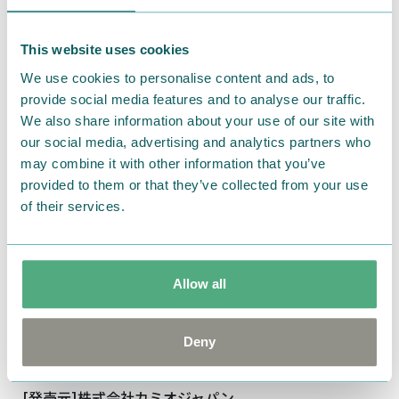
This website uses cookies
We use cookies to personalise content and ads, to
provide social media features and to analyse our traffic.
We also share information about your use of our site with
our social media, advertising and analytics partners who
may combine it with other information that you’ve
provided to them or that they’ve collected from your use
of their services.
[素材]ABS
Allow all
[サイズ]約Φ1.1×H14.7cm
ボール径：約0.5mm
Deny
[内容]インク色：黒
[原産国]日本
[発売元]株式会社カミオジャパン