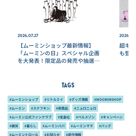
2026.07.27
2026.08
【ムーミンショップ最新情報】
超キュ
「ムーミンの日」スペシャル企画
も登場
を大発表！限定品の発売や抽選会
を開催
Tags
#ムーミンショップ
#リトルミイ
#グッズ情報
#MOOMINSHOP
#ムーミン
#スナフキン
#新商品
#ニョロニョロ
#ムーミン公式ファンクラブ
#宝島社
#ベルメゾン
#キャンペーン
#雑貨
#暮らし
#ムーミンパパ
#ムーミンママ
#バッグ
#ムーミントロール
#お知らせ
#新作情報