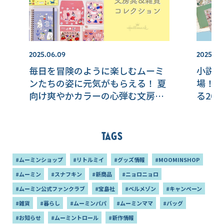
2025.06.09
2025.08
毎日を冒険のように楽しむムーミ
小説出
ンたちの姿に元気がもらえる！ 夏
場！ 
向け爽やかカラーの心弾む文房具
る20
＆雑貨コレクション
たち
Tags
#ムーミンショップ
#リトルミイ
#グッズ情報
#MOOMINSHOP
#ムーミン
#スナフキン
#新商品
#ニョロニョロ
#ムーミン公式ファンクラブ
#宝島社
#ベルメゾン
#キャンペーン
#雑貨
#暮らし
#ムーミンパパ
#ムーミンママ
#バッグ
#お知らせ
#ムーミントロール
#新作情報