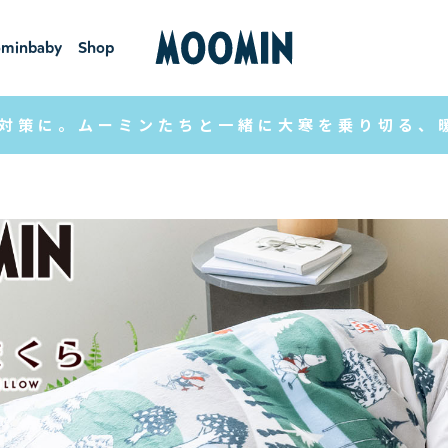
minbaby
Shop
ーミンベ
ショ
ビー
ップ
対策に。ムーミンたちと一緒に大寒を乗り切る、