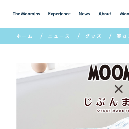
The Moomins
Experience
News
About
Moo
ムーミンの
ムーミンの世
ニュ
ムーミン
ム
世界
界を楽しむ
ース
について
ホーム
ニュース
グッズ
寒さ