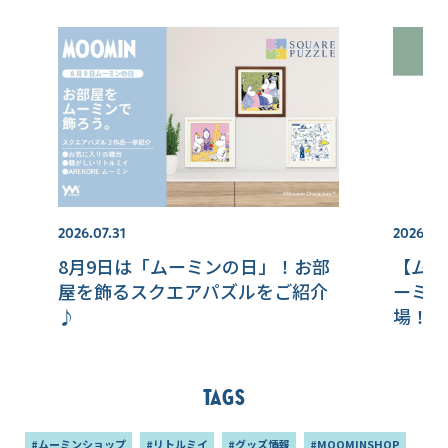
2026.07.31
2026.07
8月9日は「ムーミンの日」！お部
【ムー
屋を飾るスクエアパズルをご紹介
ーミン
♪
場！/
アイテ
Tags
#ムーミンショップ
#リトルミイ
#グッズ情報
#MOOMINSHOP