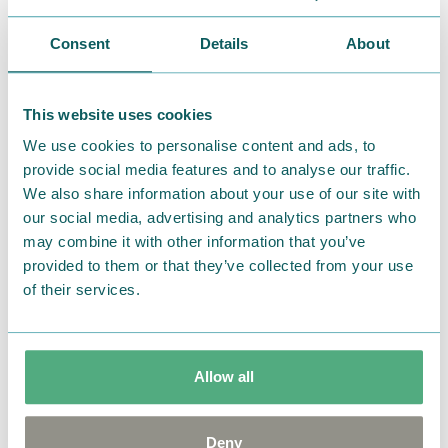
Consent
Details
About
This website uses cookies
We use cookies to personalise content and ads, to
ファブリックボックス
2
個セット
provide social media features and to analyse our traffic.
日用品のストックやタオル、メイク小物など多用途に
We also share information about your use of our site with
our social media, advertising and analytics partners who
活躍。
may combine it with other information that you’ve
使わない時はコンパクトにたためて、内側は汚れを拭
provided to them or that they’ve collected from your use
き取れるラミネート加工でお手入れも簡単。
of their services.
＜
詳細はこちら
＞
Allow all
花を一輪挿すだけで絵になる
Deny