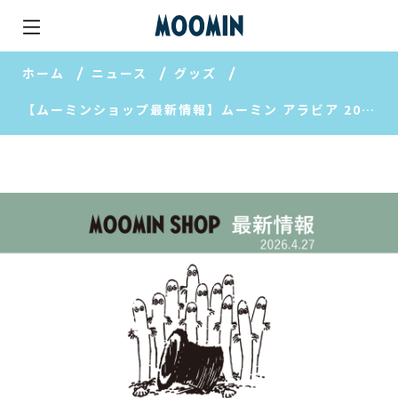
ホーム
ニュース
グッズ
【ムーミンショップ最新情報】ムーミン アラビア 2026 サマー/「ぬいポーチ」や文明堂の母の日カステラが登場！